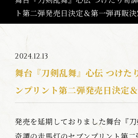
ト第二弾発売日決定＆第一弾再販決
ABOUT
ひでん
つき
たいよう
陽伝
月
と
太陽
と
NEWS
2024.12.13
TOP
舞台『刀剣乱舞』心伝 つけた
CALENDA
ンプリント第二弾発売日決定
SCHEDULE / T
MOVIE
発売を延期しておりました舞台『刀
CAST / ST
MUSIC
奇譚の走馬灯のセブンプリント第二