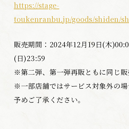
https://stage-
toukenranbu.jp/goods/shiden/s
SHARE
販売期間：2024年12月19日(木)00:0
F
T
a
w
(日)23:59
c
i
e
t
b
t
※第二弾、第一弾再販ともに同じ販
o
e
o
r
※一部店舗ではサービス対象外の場
k
s
s
h
h
a
予めご了承ください。
a
r
r
e
e