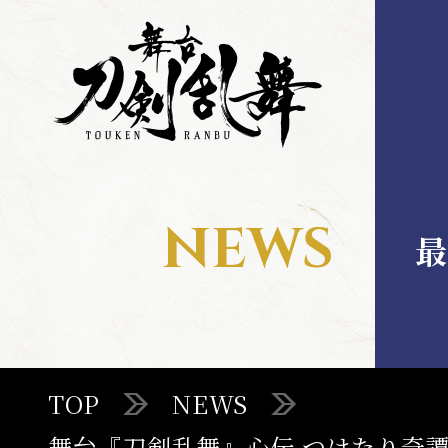
舞
舞
台
台
刀
刀
剣
剣
乱
乱
舞
舞
MENU
NEWS
最
TOP
TOP
NEWS
STAGE
舞台『刀剣乱舞』心伝 つけたり奇譚