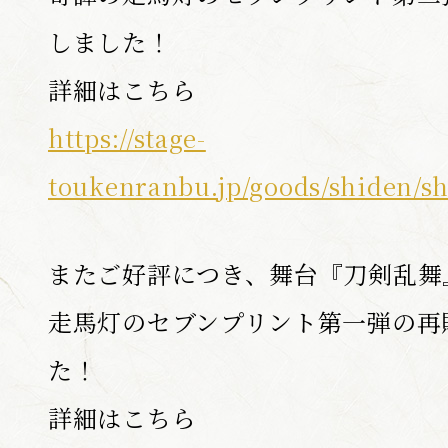
しました！
BLU-RAY / 
詳細はこちら
https://stage-
GOODS
toukenranbu.jp/goods/shiden/s
またご好評につき、舞台『刀剣乱舞
ONDEMA
走馬灯のセブンプリント第一弾の再
た！
ARCHIV
詳細はこちら