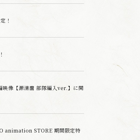
決定！
！
本編映像【源清麿 部隊編入ver.】に関
animation STORE 期間限定特