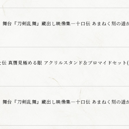
売 舞台『刀剣乱舞』蔵出し映像集―十口伝 あまねく刻の遥かへ 篇
伝 真贋見極める眼 アクリルスタンド＆ブロマイドセット
発売 舞台『刀剣乱舞』蔵出し映像集—十口伝 あまねく刻の遥