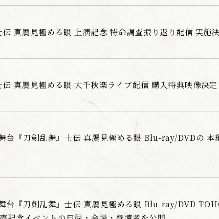
伝 真贋見極める眼 上演記念 特命調査振り返り配信 実施
伝 真贋見極める眼 大千秋楽ライブ配信 購入特典映像決定
売 舞台『刀剣乱舞』士伝 真贋見極める眼 Blu-ray/DVDの 
 舞台『刀剣乱舞』士伝 真贋見極める眼 Blu-ray/DVD TOHO 
DVD発売記念イベントの日程・会場・登壇者を公開