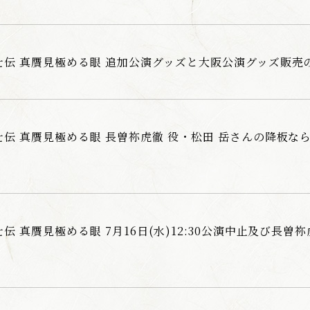
士伝 真贋見極める眼 追加公演グッズと大阪公演グッズ販売
伝 真贋見極める眼 長曽祢虎徹 役・松田 岳さんの降板な
伝 真贋見極める眼 7月16日(水)12:30公演中止及び長曽