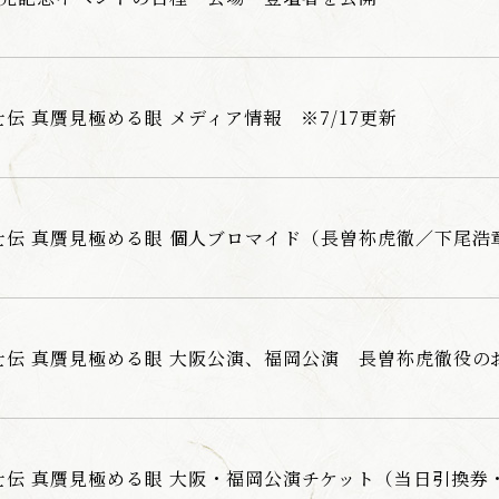
伝 真贋見極める眼 メディア情報 ※7/17更新
士伝 真贋見極める眼 個人ブロマイド（長曽祢虎徹／下尾浩
士伝 真贋見極める眼 大阪公演、福岡公演 長曽祢虎徹役の
士伝 真贋見極める眼 大阪・福岡公演チケット（当日引換券