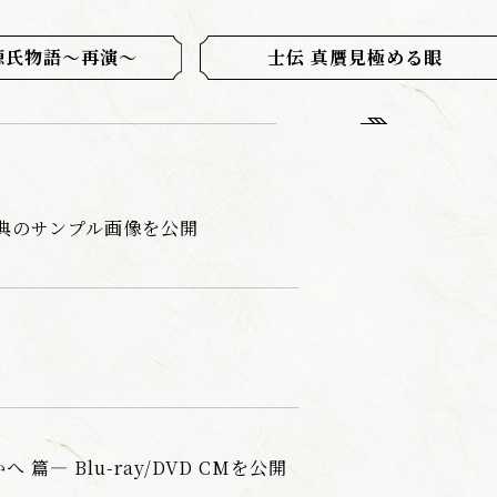
源氏物語～再演～
士伝 真贋見極める眼
人特典のサンプル画像を公開
― Blu-ray/DVD CMを公開