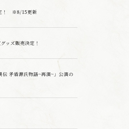
！ ※8/15更新
定グッズ販売決定！
 「禺伝 矛盾源氏物語~再演~」公演の