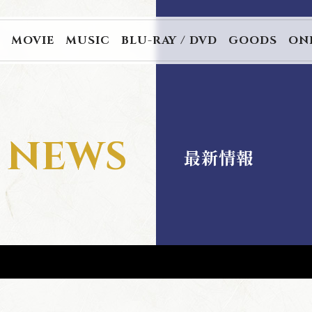
R
MOVIE
MUSIC
BLU-RAY / DVD
GOODS
ON
 TICKET
CAST / STAFF
NEWS
最新情報