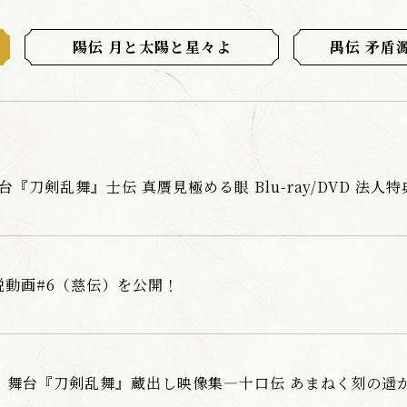
陽伝 月と太陽と星々よ
禺伝 矛盾
 舞台『刀剣乱舞』士伝 真贋見極める眼 Blu-ray/DVD 法
説動画#6（慈伝）を公開！
売 舞台『刀剣乱舞』蔵出し映像集―十口伝 あまねく刻の遥かへ 篇