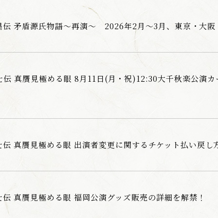
伝 矛盾源氏物語～再演～ 2026年2月～3月、東京・大
伝 真贋見極める眼 8月11日(月・祝)12:30大千秋楽公
士伝 真贋見極める眼 出演者変更に関するチケット払い戻し
伝 真贋見極める眼 福岡公演グッズ販売の詳細を解禁！