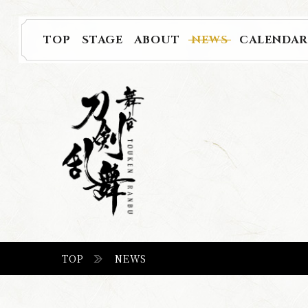
TOP
STAGE
ABOUT
NEWS
CALENDA
ひでん
つき
たいよう
ほしぼし
TOP
SCHEDULE /
陽伝
月
と
太陽
と
星々
よ
舞
台
刀
剣
乱
舞
TOP
NEWS