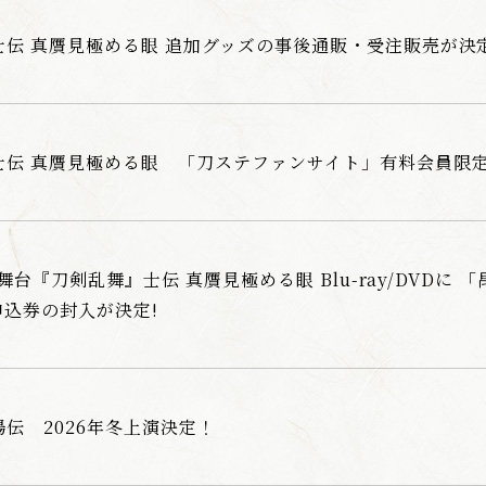
伝 真贋見極める眼 追加グッズの事後通販・受注販売が決定
士伝 真贋見極める眼 「刀ステファンサイト」有料会員限
売 舞台『刀剣乱舞』士伝 真贋見極める眼 Blu-ray/DVDに
込券の封入が決定!
伝 2026年冬上演決定！