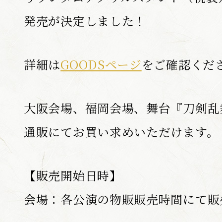
発売が決定しました！
BLU-RAY / 
詳細は
GOODSページ
をご確認くだ
GOODS
大阪会場、福岡会場、舞台『刀剣乱
通販にてお買い求めいただけます。
ONDEMA
【販売開始日時】
ARCHIV
会場：各公演の物販販売時間にて販