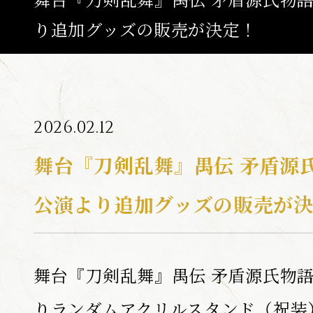
り追加グッズの販売が決定！
ABOUT
ひでん
つき
たいよう
陽伝
月
と
太陽
と
NEWS
2026.02.12
TOP
舞台『刀剣乱舞』禺伝 矛盾源
CALENDA
公演より追加グッズの販売が
SCHEDULE / T
MOVIE
舞台『刀剣乱舞』禺伝 矛盾源氏物語
CAST / ST
MUSIC
りランダムアクリルスタンド（祝装