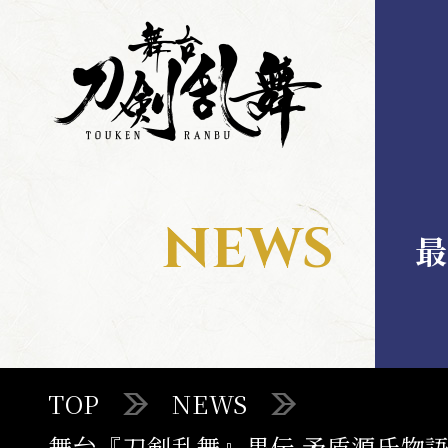
舞
舞
台
台
刀
刀
剣
剣
乱
乱
舞
舞
MENU
NEWS
最
TOP
TOP
NEWS
STAGE
舞台『刀剣乱舞』禺伝 矛盾源氏物語