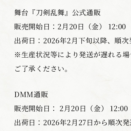
舞台『刀剣乱舞』公式通販
販売開始日：2月20日（金） 12:00
SHARE
出荷日：2026年2月下旬以降、順
F
T
※生産状況等により発送が遅れる場
a
w
c
i
e
t
ご了承ください。
b
t
o
e
o
r
k
s
s
h
DMM通販
h
a
a
r
販売開始日： 2月20日（金） 12:00
r
e
e
出荷日：2026年2月27日から順次