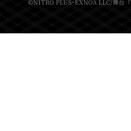
©NITRO PLUS･EXNOA LLC/