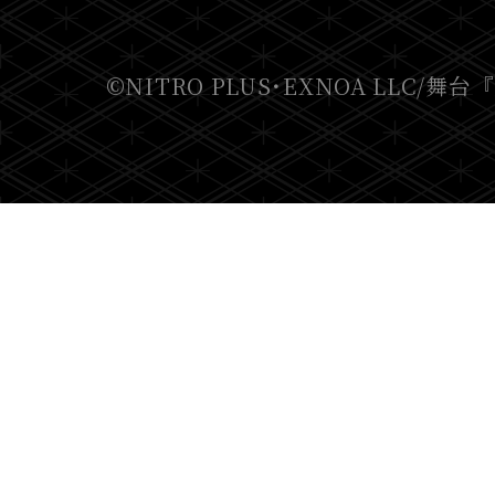
©NITRO PLUS･EXNOA LLC/