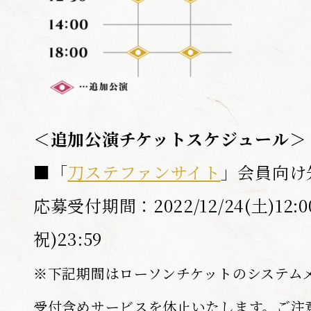
SHARE
F
T
a
w
＜追加公演チケットスケジュール＞
c
i
e
t
b
■「
刀ステファンサイト
」会員向
t
o
e
o
r
応募受付期間：2022/12/24(土)12:0
k
s
s
h
h
a
祝)23:59
a
r
r
e
e
※下記期間はローソンチケットのシステム
受付含めサービスを休止いたします。ご注