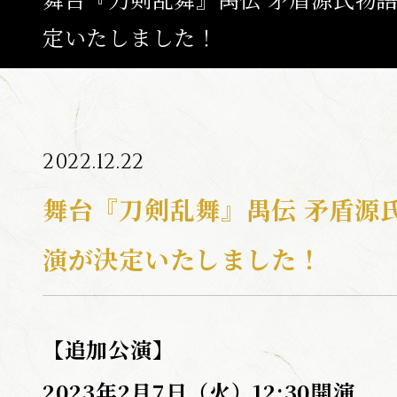
定いたしました！
ABOUT
ひでん
つき
たいよう
陽伝
月
と
太陽
と
NEWS
2022.12.22
TOP
舞台『刀剣乱舞』禺伝 矛盾源
CALENDA
演が決定いたしました！
SCHEDULE / T
MOVIE
【追加公演】
CAST / ST
MUSIC
2023年2月7日（火）12:30開演