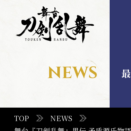
舞
舞
台
台
刀
刀
剣
剣
乱
乱
舞
舞
MENU
NEWS
最
TOP
TOP
NEWS
STAGE
舞台『刀剣乱舞』禺伝 矛盾源氏物語